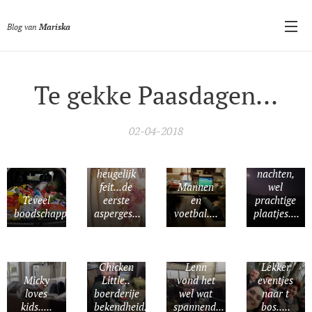
Blog van
Mariska
Te gekke Paasdagen...
02-04-2018
Helaas
geen
Ja
goede
heugelijk
nachten,
feit...de
Mannen
wel
Teveel
eerste
en
prachtige
boodschappen...uiteraard..
asperges...
voetbal....
plaatjes....
Chicken
Lenn
Lekker
Micky
Little..
vond het
eventjes
loves
boerderije
wel wat
naar t
kids.....
bekendheid...
spannend...
bos.....