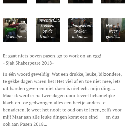
Team
inventief...touwtje
trekken
Paaseieren
Het was
op de
zoeken
weer
Vriendjes...
trailer....
indoor....
goed.....
Er gaat niets boven pasen, go to work on an egg!
- Sjak Shakespeare 2018-
In één woord geweldig! Wat een drukke, leuke, bijzondere,
te gekke dagen waren het! Het viel af en toe niet mee, iets
uit handen geven en niet doen is niet echt mijn ding....
Maar ik werd er na twee dagen door teveel lichamelijke
klachten toe gedwongen alles een beetje anders te
benaderen. Je weet het nooit te oud om te leren, zelfs voor
mij! Maar aan alle leuke dingen komt een eind 😊 en dus
ook aan Pasen 2018...