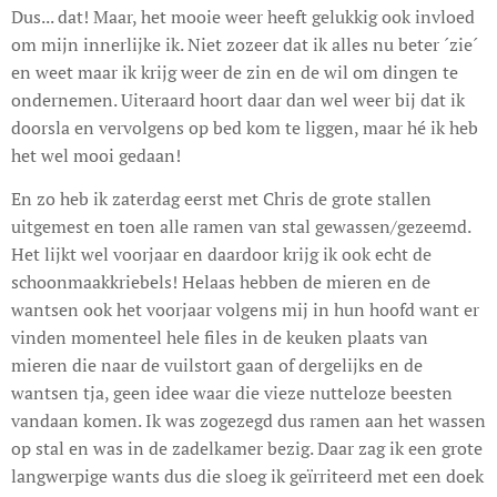
Dus... dat! Maar, het mooie weer heeft gelukkig ook invloed
om mijn innerlijke ik. Niet zozeer dat ik alles nu beter ´zie´
en weet maar ik krijg weer de zin en de wil om dingen te
ondernemen. Uiteraard hoort daar dan wel weer bij dat ik
doorsla en vervolgens op bed kom te liggen, maar hé ik heb
het wel mooi gedaan!
En zo heb ik zaterdag eerst met Chris de grote stallen
uitgemest en toen alle ramen van stal gewassen/gezeemd.
Het lijkt wel voorjaar en daardoor krijg ik ook echt de
schoonmaakkriebels! Helaas hebben de mieren en de
wantsen ook het voorjaar volgens mij in hun hoofd want er
vinden momenteel hele files in de keuken plaats van
mieren die naar de vuilstort gaan of dergelijks en de
wantsen tja, geen idee waar die vieze nutteloze beesten
vandaan komen. Ik was zogezegd dus ramen aan het wassen
op stal en was in de zadelkamer bezig. Daar zag ik een grote
langwerpige wants dus die sloeg ik geïrriteerd met een doek