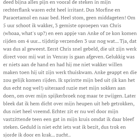
deed bijna alles pijn en vooral de steken in mijn
rechterflank waren echt heel irritant. Dus Morfine en
Paracetamol en naar bed. Heel stom, geen middageten! Om
5 uur schoot ik wakker, 3 gemiste oproepen van Chris
(whoaa, what's up?) en een appje van Anke of ze kon komen
rijden om 4 uur... tijdstip verzenden 3 uur nog wat... Tja, dat
was dus al geweest. Eerst Chris snel gebeld, die uit zijn werk
direct voor mij wat in Venray is gaan afgeven. Gelukkig was
er niets aan de hand en had hij me niet wakker willen
maken toen hij uit zijn werk thuiskwam. Anke geappt en die
zou gelijk komen rijden. Ik sprintte mijn bed uit (ik kan het
dus echt nog wel!) uiteraard ruzie met mijn sokken aan
doen, om over mijn spijkerbroek nog maar te zwijgen. Later
bleek dat ik hem dicht over mijn heupen uit heb getrokken,
dus niet heel vreemd. Echter zit er nu wel door mijn
vastzittende teen een gat in mijn kruis omdat ik daar bleef
steken. Geduld is niet echt iets wat ik bezit, dus trok en
sjorde ik door en krak... zucht..