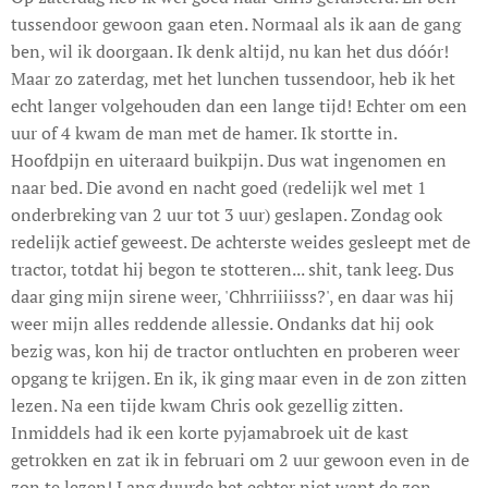
tussendoor gewoon gaan eten. Normaal als ik aan de gang
ben, wil ik doorgaan. Ik denk altijd, nu kan het dus dóór!
Maar zo zaterdag, met het lunchen tussendoor, heb ik het
echt langer volgehouden dan een lange tijd! Echter om een
uur of 4 kwam de man met de hamer. Ik stortte in.
Hoofdpijn en uiteraard buikpijn. Dus wat ingenomen en
naar bed. Die avond en nacht goed (redelijk wel met 1
onderbreking van 2 uur tot 3 uur) geslapen. Zondag ook
redelijk actief geweest. De achterste weides gesleept met de
tractor, totdat hij begon te stotteren... shit, tank leeg. Dus
daar ging mijn sirene weer, 'Chhrriiiisss?', en daar was hij
weer mijn alles reddende allessie. Ondanks dat hij ook
bezig was, kon hij de tractor ontluchten en proberen weer
opgang te krijgen. En ik, ik ging maar even in de zon zitten
lezen. Na een tijde kwam Chris ook gezellig zitten.
Inmiddels had ik een korte pyjamabroek uit de kast
getrokken en zat ik in februari om 2 uur gewoon even in de
zon te lezen! Lang duurde het echter niet want de zon