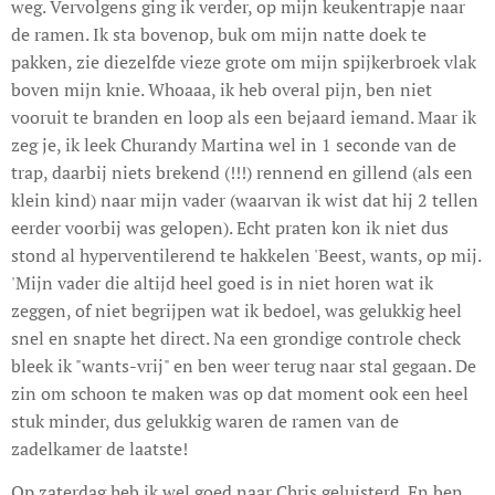
weg. Vervolgens ging ik verder, op mijn keukentrapje naar
de ramen. Ik sta bovenop, buk om mijn natte doek te
pakken, zie diezelfde vieze grote om mijn spijkerbroek vlak
boven mijn knie. Whoaaa, ik heb overal pijn, ben niet
vooruit te branden en loop als een bejaard iemand. Maar ik
zeg je, ik leek Churandy Martina wel in 1 seconde van de
trap, daarbij niets brekend (!!!) rennend en gillend (als een
klein kind) naar mijn vader (waarvan ik wist dat hij 2 tellen
eerder voorbij was gelopen). Echt praten kon ik niet dus
stond al hyperventilerend te hakkelen 'Beest, wants, op mij.
'Mijn vader die altijd heel goed is in niet horen wat ik
zeggen, of niet begrijpen wat ik bedoel, was gelukkig heel
snel en snapte het direct. Na een grondige controle check
bleek ik "wants-vrij" en ben weer terug naar stal gegaan. De
zin om schoon te maken was op dat moment ook een heel
stuk minder, dus gelukkig waren de ramen van de
zadelkamer de laatste!
Op zaterdag heb ik wel goed naar Chris geluisterd. En ben