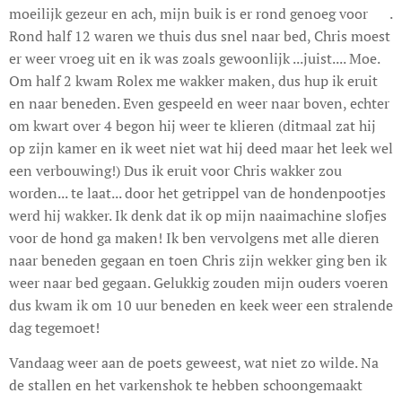
moeilijk gezeur en ach, mijn buik is er rond genoeg voor 😊.
Rond half 12 waren we thuis dus snel naar bed, Chris moest
er weer vroeg uit en ik was zoals gewoonlijk ...juist.... Moe.
Om half 2 kwam Rolex me wakker maken, dus hup ik eruit
en naar beneden. Even gespeeld en weer naar boven, echter
om kwart over 4 begon hij weer te klieren (ditmaal zat hij
op zijn kamer en ik weet niet wat hij deed maar het leek wel
een verbouwing!) Dus ik eruit voor Chris wakker zou
worden... te laat... door het getrippel van de hondenpootjes
werd hij wakker. Ik denk dat ik op mijn naaimachine slofjes
voor de hond ga maken! Ik ben vervolgens met alle dieren
naar beneden gegaan en toen Chris zijn wekker ging ben ik
weer naar bed gegaan. Gelukkig zouden mijn ouders voeren
dus kwam ik om 10 uur beneden en keek weer een stralende
dag tegemoet!
Vandaag weer aan de poets geweest, wat niet zo wilde. Na
de stallen en het varkenshok te hebben schoongemaakt