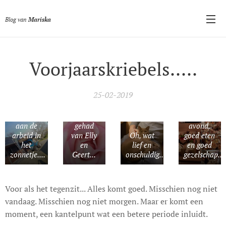
Blog van
Mariska
Voorjaarskriebels.....
25-02-2019
Super
mooie
Allemaal
rozen
Heerlijke
aan de
gehad
avond,
arbeid in
van Elly
Oh, wat
goed eten
het
en
lief en
en goed
zonnetje....
Geert...
onschuldig....
gezelschap....
Voor als het tegenzit... Alles komt goed. Misschien nog niet
vandaag. Misschien nog niet morgen. Maar er komt een
moment, een kantelpunt wat een betere periode inluidt.