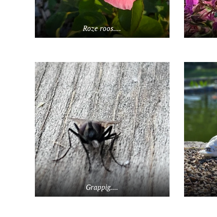
Roze roos....
Grappig....