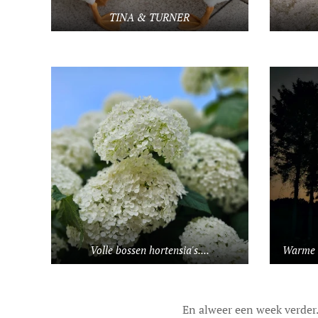
TINA & TURNER
Volle bossen hortensia's....
Warme m
En alweer een week verder