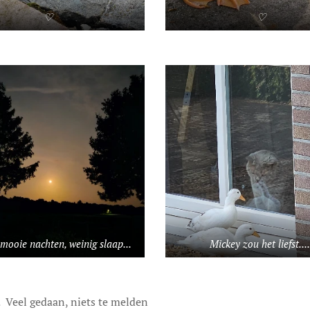
♡
♡
ooie nachten, weinig slaap...
Mickey zou het liefst....
. Veel gedaan, niets te melden 🫠