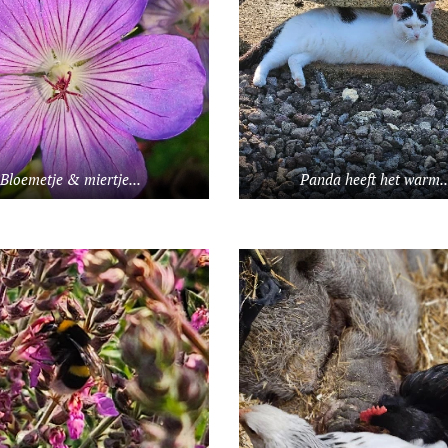
Bloemetje & miertje...
Panda heeft het warm..