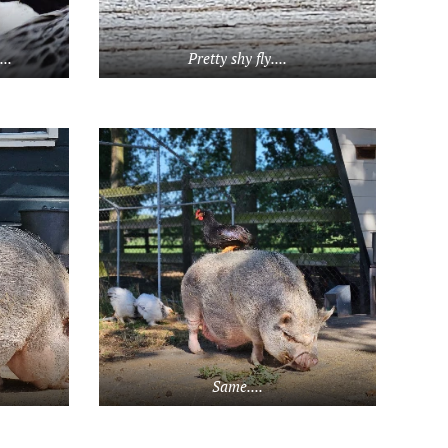
..
Pretty shy fly....
Same....