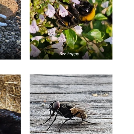
..
Bee happy...