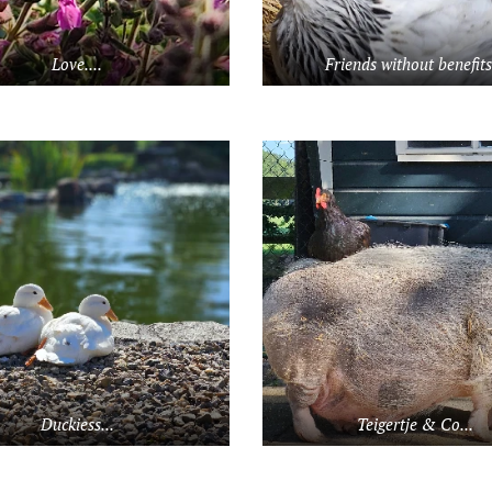
Love....
Friends without benefits.
Duckiess...
Teigertje & Co...