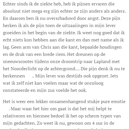
Echter sinds ik de ziekte heb, heb ik pijnen ervaren die
absoluut niet mega erg zijn echter ze zijn anders als anders.
En daarom ben ik nu overschaduwd door angst. Deze pijn
herken ik als de pijn toen de uitzaaiingen in mijn lever
groeiden in het begin van de ziekte. Ik weet nog goed dat ik
echt niets kon hebben aan die kant en dan met name als ik
lag. Geen arm van Chris aan die kant, bepaalde houdingen
en de druk van een brede riem. Het dreunen op de
sneeuwscooter tijdens onze droomtrip naar Lapland met
het Noorderlicht op de achtergrond.... Die pijn denk ik nu te
herkennen 😥.. Mijn lever was destijds ook opgezet. Iets
wat ik zelf niet kan voelen maar wat de oncoloog
constateerde en mijn zus voelde het ook.
Het is weer een lekker onsamenhangend stukje pure emotie
😉. Maar waar het hier om gaat is dat het mij helpt te
relativeren en hiermee bedoel ik het op scherm typen van
mijn gedachten. Zo weet ik nu, gewoon om 4 uur in de